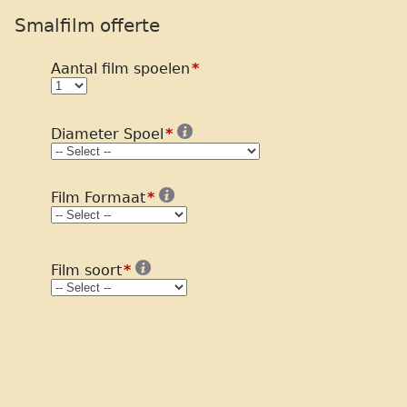
Smalfilm offerte
Aantal film spoelen
*
Diameter Spoel
*
Film Formaat
*
Film soort
*