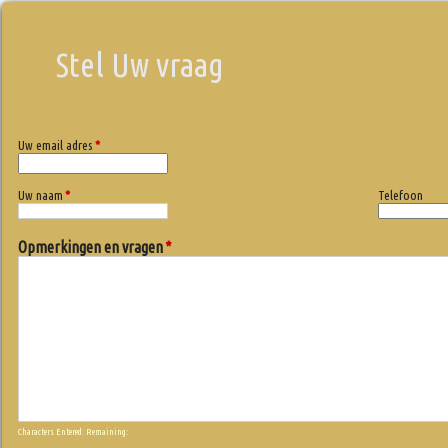
Stel Uw vraag
Uw email adres
*
Uw naam
*
Telefoon
Opmerkingen en vragen
*
Characters Entered:
Remaining: